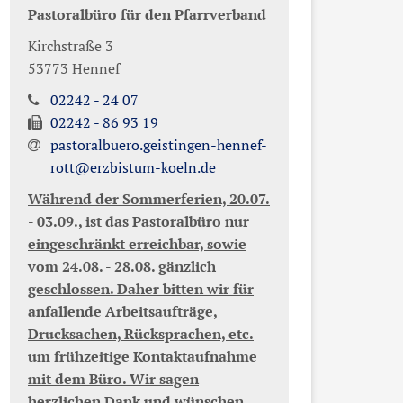
Pastoralbüro für den Pfarrverband
Kirchstraße 3
53773
Hennef
02242 - 24 07
02242 - 86 93 19
pastoralbuero.geistingen-hennef-
rott@erzbistum-koeln.de
Während der Sommerferien, 20.07.
- 03.09., ist das Pastoralbüro nur
eingeschränkt erreichbar, sowie
vom 24.08. - 28.08. gänzlich
geschlossen. Daher bitten wir für
anfallende Arbeitsaufträge,
Drucksachen, Rücksprachen, etc.
um frühzeitige Kontaktaufnahme
mit dem Büro. Wir sagen
herzlichen Dank und wünschen