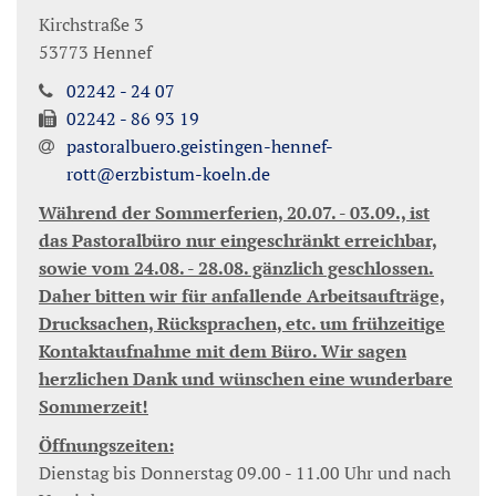
Kirchstraße 3
53773
Hennef
02242 - 24 07
02242 - 86 93 19
pastoralbuero.geistingen-hennef-
rott@erzbistum-koeln.de
Während der Sommerferien, 20.07. - 03.09., ist
das Pastoralbüro nur eingeschränkt erreichbar,
sowie vom 24.08. - 28.08. gänzlich geschlossen.
Daher bitten wir für anfallende Arbeitsaufträge,
Drucksachen, Rücksprachen, etc. um frühzeitige
Kontaktaufnahme mit dem Büro. Wir sagen
herzlichen Dank und wünschen eine wunderbare
Sommerzeit!
Öffnungszeiten:
Dienstag bis Donnerstag 09.00 - 11.00 Uhr und nach