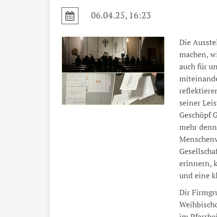
06.04.25, 16:23
Die Ausste
machen, wi
auch für u
miteinand
reflektier
seiner Lei
Geschöpf G
mehr denn 
Menschenw
Gesellscha
erinnern, 
und eine k
Dir Firmgru
Weihbischo
im Pfarrhe