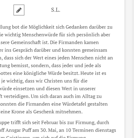
S.L.
llung bot die Möglichkeit sich Gedanken darüber zu
e wichtig Menschenwürde für sich persönlich aber
nsere Gemeinschaft ist. Die Firmanden kamen
er ins Gespräch darüber und konnten gemeinsam
en, dass sich der Wert eines jeden Menschen nicht an
stung bemisst, sondern, dass jeder und jede als
ottes eine königliche Würde besitzt. Heute ist es
je wichtig, dass wir Christen uns für die
ürde einsetzen und diesen Wert in unserer
ft verteidigen. Um sich daran auch im Alltag zu
konnten die Firmanden eine Würdetafel gestalten
leine Krone als Geschenk mitnehmen.
ppe trifft sich seit Februar bis zur Firmung, durch
ff Ansgar Puff am 30. Mai, an 10 Terminen dienstags
im Geistingen, um sich auf die Firmung