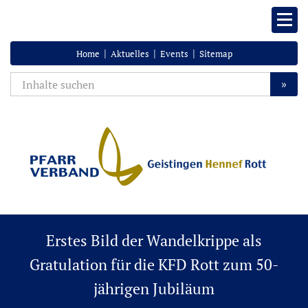
|
|
|
Home
Aktuelles
Events
Sitemap
»
Erstes Bild der Wandelkrippe als
Gratulation für die KFD Rott zum 50-
jährigen Jubiläum